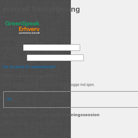
evercall Selvbetjening
Log på for at forsætte
Brugernavn
Adgangskode
Har du glemt din adgangskode?
Tiden på siden er gået!
For at forsætte skal du klikke på "OK" og logge ind igen.
OK
Du har åbnet en anden selvbetjeningssession
Luk denne fane, og fortsæt i den nye.